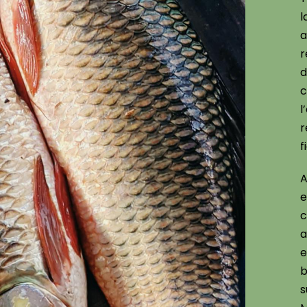
l
a
r
c
l
r
f
A
e
c
e
b
s