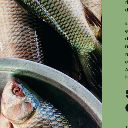
r
d
E
e
d
m
e
A
l
T