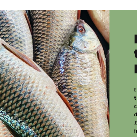
E
t
c
d
.
f