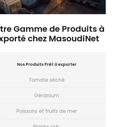
tre Gamme de Produits à
xporté chez MasoudiNet
Nos Produits Prêt à exporter
Tomate séché
Géranium
Poissons et fruits de mer
Plante sidr