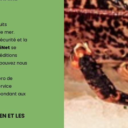
uits
de mer.
écurité et la
iNet
se
éditions
 pouvez nous
ro de
ervice
pondant aux
N ET LES