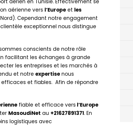
port aérien en Tunisie. Effectivement se
ion aérienne vers
l’Europe
et
les
u Nord). Cependant notre engagement
e clientèle exceptionnel nous distingue
 sommes conscients de notre rôle
En facilitant les échanges à grande
cter les entreprises et les marchés à
endu et notre
expertise
nous
 efficaces et fiables. Afin de répondre
rienne
fiable et efficace vers
l’Europe
cter
MasoudiNet
au
+21627891371
. En
ins logistiques avec