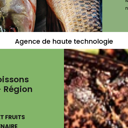
M
n
Agence de haute technologie
oissons
- Région
T FRUITS
ENAIRE