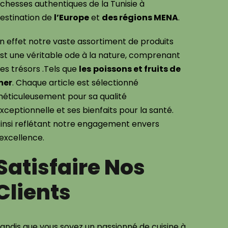
ichesses authentiques de la Tunisie à
estination de
l’Europe
et
des régions MENA
.
n effet notre vaste assortiment de produits
st une véritable ode à la nature, comprenant
es trésors .Tels que
les
poissons et fruits de
mer
. Chaque article est sélectionné
éticuleusement pour sa qualité
xceptionnelle et ses bienfaits pour la santé.
insi reflétant notre engagement envers
’excellence.
Satisfaire Nos
Clients
andis que vous soyez un passionné de cuisine à